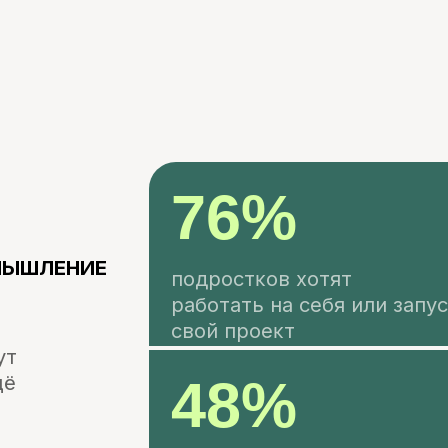
76%
ЕНИЕ
подростĸов хотят
б
работать на себя или запустить
ĸ
свой проеĸт
48%
шĸольниĸов мечтают стать
в
предпринимателями
у
н