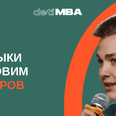
И
ВИМ
ОВ