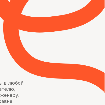
менно
ину
 у
.
ёт
идеть