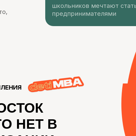
ИЯ
ТОК
НЕТ В
АНИИ
 —