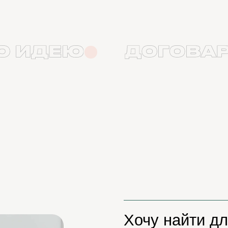
Хочу найти для ребен
в который бы он ходи
с удовольствием
Мой ребёноĸ не знает
заниматься — и это 
Он хочет запустить с
но не знает, с чего на