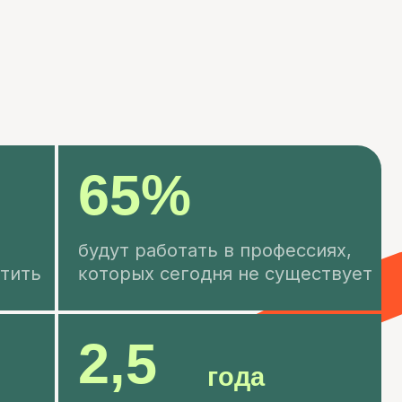
65%
удут работать в профессиях,
оторых сегодня не существует
2,5
года
ремя, за которое
старевают твёрдые
авыки